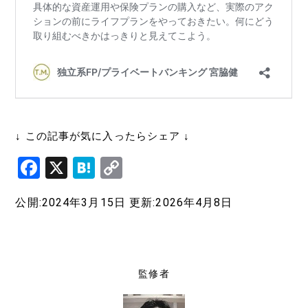
↓ この記事が気に入ったらシェア ↓
F
X
H
C
a
at
o
公開:2024年3月15日
更新:2026年4月8日
c
e
p
e
n
y
b
a
Li
o
n
監修者
o
k