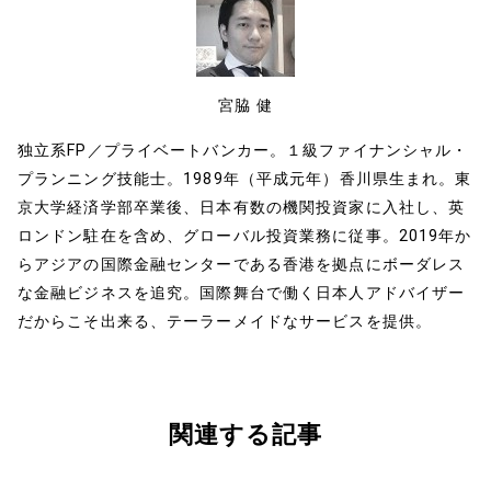
k
宮脇 健
独立系FP／プライベートバンカー。１級ファイナンシャル・
プランニング技能士。1989年（平成元年）香川県生まれ。東
京大学経済学部卒業後、日本有数の機関投資家に入社し、英
ロンドン駐在を含め、グローバル投資業務に従事。2019年か
らアジアの国際金融センターである香港を拠点にボーダレス
な金融ビジネスを追究。国際舞台で働く日本人アドバイザー
だからこそ出来る、テーラーメイドなサービスを提供。
関連する記事