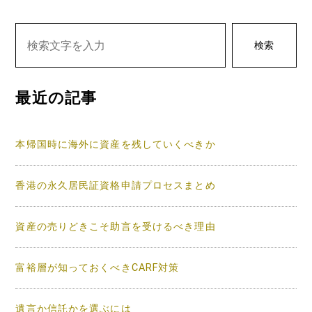
ビ
ゲ
検索
ー
シ
最近の記事
ョ
ン
本帰国時に海外に資産を残していくべきか
香港の永久居民証資格申請プロセスまとめ
資産の売りどきこそ助言を受けるべき理由
富裕層が知っておくべきCARF対策
遺言か信託かを選ぶには