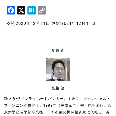
F
X
H
C
a
at
o
公開:2020年12月11日
更新:2021年12月11日
c
e
p
e
n
y
b
a
Li
o
n
監修者
o
k
k
宮脇 健
独立系FP／プライベートバンカー。１級ファイナンシャル・
プランニング技能士。1989年（平成元年）香川県生まれ。東
京大学経済学部卒業後、日本有数の機関投資家に入社し、英