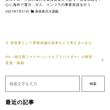
心に海外で電力、ガス、インフラの事業投資を行う
2021年7月21日
香港株式大図鑑
投
投資家として香港金融の未来をどう考えるべきか
稿
IFA（独立系ファイナンシャルアドバイザー）の移管・
ナ
変更・移籍
ビ
ゲ
検索
ー
シ
最近の記事
ョ