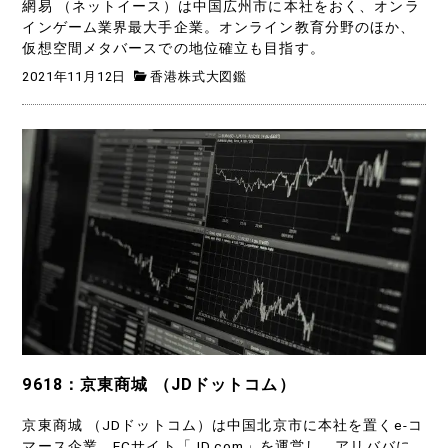
網易 （ネットイース）は中国広州市に本社をおく、オンラ
インゲーム業界最大手企業。オンライン教育分野のほか、
仮想空間メタバースでの地位確立も目指す。
2021年11月12日
香港株式大図鑑
9618：京東商城 （JDドットコム）
京東商城 （JDドットコム）は中国北京市に本社を置くe-コ
マース企業。ECサイト「JD.com」を運営し、アリババに