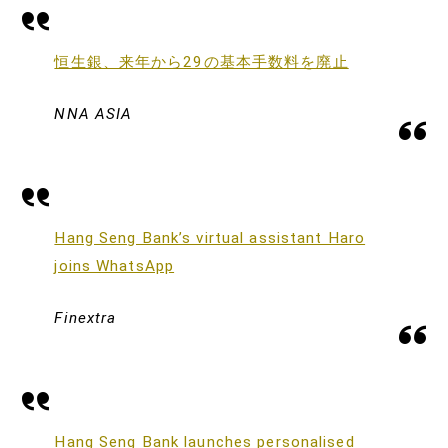
恒生銀、来年から29の基本手数料を廃止
NNA ASIA
Hang Seng Bank’s virtual assistant Haro
joins WhatsApp
Finextra
Hang Seng Bank launches personalised