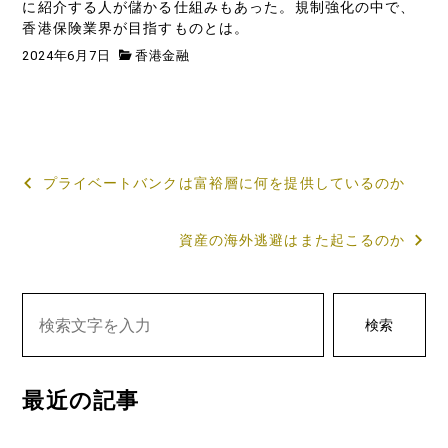
に紹介する人が儲かる仕組みもあった。規制強化の中で、
香港保険業界が目指すものとは。
2024年6月7日
香港金融
投
プライベートバンクは富裕層に何を提供しているのか
稿
資産の海外逃避はまた起こるのか
ナ
ビ
ゲ
検索
ー
シ
最近の記事
ョ