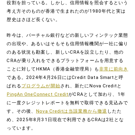
役割を担っている。しかし、信用情報を照会するという
考え方そのものが香港で生まれたのが1980年代と実は
歴史はさほど長くない。
昨今は、バーチャル銀行などの新しいフィンテック業態
の出現や、あるいはそもそも信用情報機関が一社に偏り
のある状況も勘案し、新しいCRAを設立したり、他の
CRAが乗り入れをできるプラットフォームを用意する
ことに対してHKMA（香港金融管理局）も
非常に前向き
である。2024年4月26日にはCredit Data Smartと呼
ばれる
プログラムが開始
され、新たにNova Creditと
PingAn OneConnect Credit
がCRAとして加わり、1年
に一度クレジットレポートを無料で取得できる見込みで
す。その後、
Nova Creditは当該業務から撤退
したた
め、2025年8月31日現在で利用できるCRAは2社とな
っています。