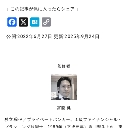
↓ この記事が気に入ったらシェア ↓
F
X
H
C
a
at
o
公開:2022年6月27日
更新:2025年9月24日
c
e
p
e
n
y
b
a
Li
o
n
監修者
o
k
k
宮脇 健
独立系FP／プライベートバンカー。１級ファイナンシャル・
プランニング技能士。1989年（平成元年）香川県生まれ。東