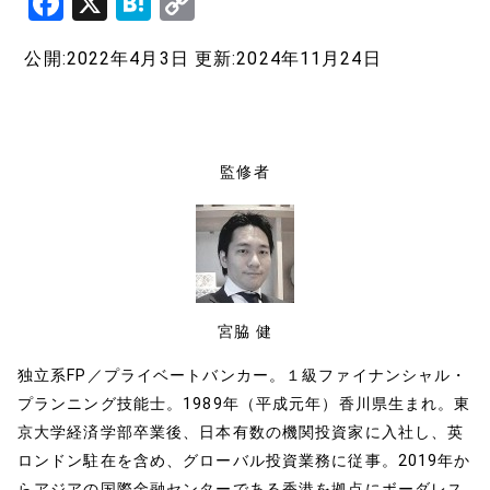
F
X
H
C
a
at
o
公開:2022年4月3日
更新:2024年11月24日
c
e
p
e
n
y
b
a
Li
o
n
監修者
o
k
k
宮脇 健
独立系FP／プライベートバンカー。１級ファイナンシャル・
プランニング技能士。1989年（平成元年）香川県生まれ。東
京大学経済学部卒業後、日本有数の機関投資家に入社し、英
ロンドン駐在を含め、グローバル投資業務に従事。2019年か
らアジアの国際金融センターである香港を拠点にボーダレス