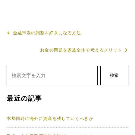
投
金融市場の調整を好きになる方法
稿
お金の問題を家族全体で考えるメリット
ナ
ビ
ゲ
検索
ー
シ
最近の記事
ョ
ン
本帰国時に海外に資産を残していくべきか