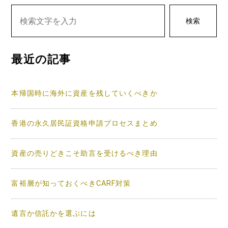
ゲ
検索
ー
シ
最近の記事
ョ
ン
本帰国時に海外に資産を残していくべきか
香港の永久居民証資格申請プロセスまとめ
資産の売りどきこそ助言を受けるべき理由
富裕層が知っておくべきCARF対策
遺言か信託かを選ぶには