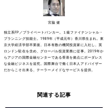
k
宮脇 健
独立系FP／プライベートバンカー。１級ファイナンシャル・
プランニング技能士。1989年（平成元年）香川県生まれ。東
京大学経済学部卒業後、日本有数の機関投資家に入社し、英
ロンドン駐在を含め、グローバル投資業務に従事。2019年か
らアジアの国際金融センターである香港を拠点にボーダレス
な金融ビジネスを追究。国際舞台で働く日本人アドバイザー
だからこそ出来る、テーラーメイドなサービスを提供。
関連する記事