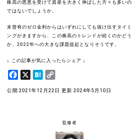
株高の恩恵を受けて資産を大きく伸ばした方々も多いの
ではないでしょうか。
未曾有のゼロ金利からはいずれにしても抜け出すタイミ
ングがきますから、この株高のトレンドが続くのかどう
か、2022年への大きな課題提起となりそうです。
↓ この記事が気に入ったらシェア ↓
F
X
H
C
a
at
o
公開:2021年12月22日
更新:2024年5月10日
c
e
p
e
n
y
b
a
Li
o
n
監修者
o
k