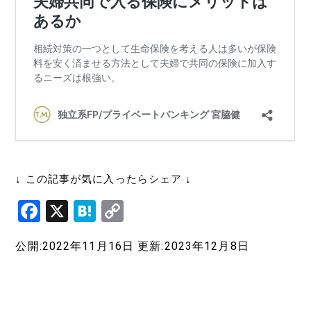
↓ この記事が気に入ったらシェア ↓
F
X
H
C
a
at
o
公開:2022年11月16日
更新:2023年12月8日
c
e
p
e
n
y
b
a
Li