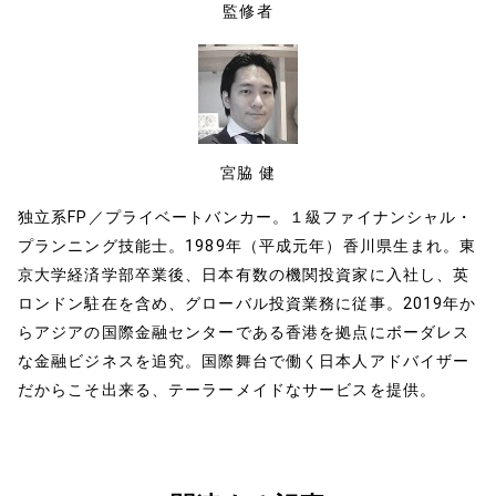
o
n
監修者
o
k
k
宮脇 健
独立系FP／プライベートバンカー。１級ファイナンシャル・
プランニング技能士。1989年（平成元年）香川県生まれ。東
京大学経済学部卒業後、日本有数の機関投資家に入社し、英
ロンドン駐在を含め、グローバル投資業務に従事。2019年か
らアジアの国際金融センターである香港を拠点にボーダレス
な金融ビジネスを追究。国際舞台で働く日本人アドバイザー
だからこそ出来る、テーラーメイドなサービスを提供。