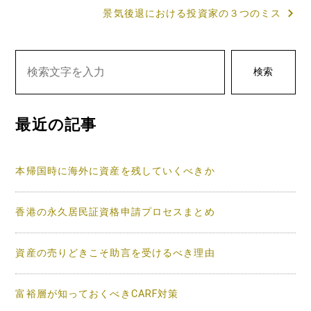
景気後退における投資家の３つのミス
ナ
ビ
ゲ
検索
ー
シ
最近の記事
ョ
ン
本帰国時に海外に資産を残していくべきか
香港の永久居民証資格申請プロセスまとめ
資産の売りどきこそ助言を受けるべき理由
富裕層が知っておくべきCARF対策