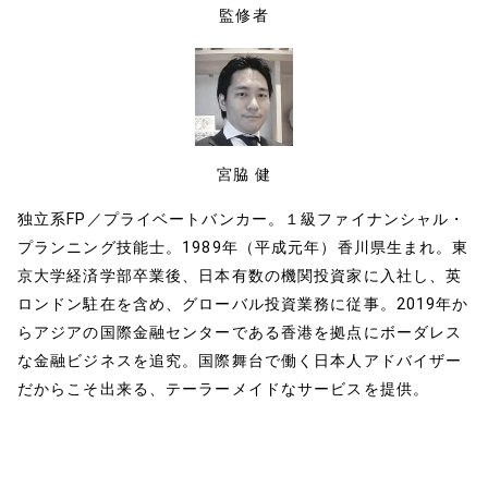
o
n
監修者
o
k
k
宮脇 健
独立系FP／プライベートバンカー。１級ファイナンシャル・
プランニング技能士。1989年（平成元年）香川県生まれ。東
京大学経済学部卒業後、日本有数の機関投資家に入社し、英
ロンドン駐在を含め、グローバル投資業務に従事。2019年か
らアジアの国際金融センターである香港を拠点にボーダレス
な金融ビジネスを追究。国際舞台で働く日本人アドバイザー
だからこそ出来る、テーラーメイドなサービスを提供。