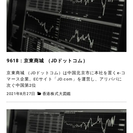
9618：京東商城 （JDドットコム）
京東商城 （JDドットコム）は中国北京市に本社を置くe-コ
マース企業。ECサイト「JD.com」を運営し、アリババに
次ぐ中国第2位
2021年8月27日
香港株式大図鑑