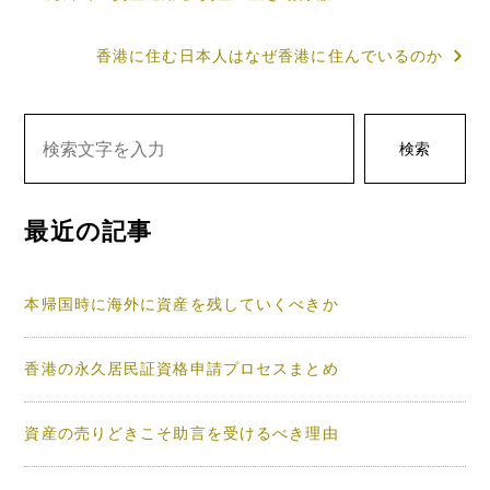
稿
香港に住む日本人はなぜ香港に住んでいるのか
ナ
ビ
ゲ
検索
ー
シ
最近の記事
ョ
ン
本帰国時に海外に資産を残していくべきか
香港の永久居民証資格申請プロセスまとめ
資産の売りどきこそ助言を受けるべき理由