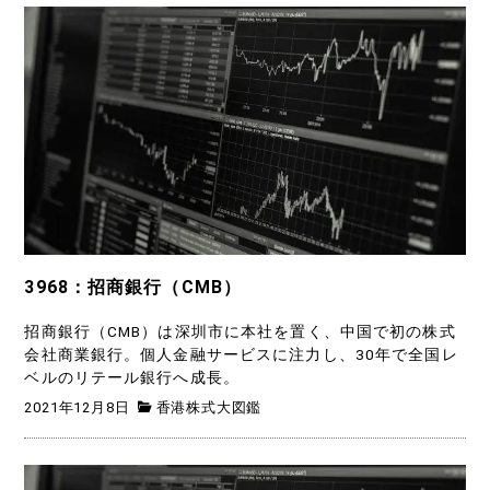
3968：招商銀行（CMB）
招商銀行（CMB）は深圳市に本社を置く、中国で初の株式
会社商業銀行。個人金融サービスに注力し、30年で全国レ
ベルのリテール銀行へ成長。
2021年12月8日
香港株式大図鑑