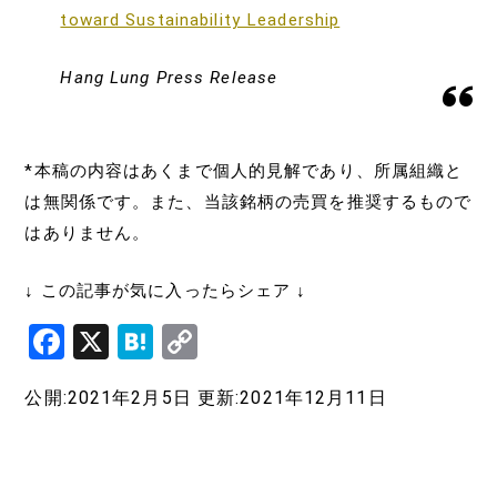
toward Sustainability Leadership
Hang Lung Press Release
*本稿の内容はあくまで個人的見解であり、所属組織と
は無関係です。また、当該銘柄の売買を推奨するもので
はありません。
↓ この記事が気に入ったらシェア ↓
F
X
H
C
a
at
o
公開:2021年2月5日
更新:2021年12月11日
c
e
p
e
n
y
b
a
Li