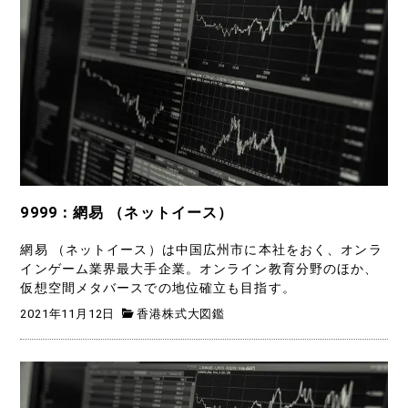
9999：網易 （ネットイース）
網易 （ネットイース）は中国広州市に本社をおく、オンラ
インゲーム業界最大手企業。オンライン教育分野のほか、
仮想空間メタバースでの地位確立も目指す。
2021年11月12日
香港株式大図鑑