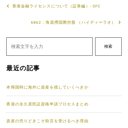
投
香港金融ライセンスについて（証券編）- SFC
稿
6862：海底撈国際控股 （ハイディーラオ）
ナ
ビ
ゲ
検索
ー
シ
最近の記事
ョ
ン
本帰国時に海外に資産を残していくべきか
香港の永久居民証資格申請プロセスまとめ
資産の売りどきこそ助言を受けるべき理由