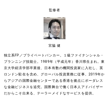
b
a
Li
o
n
監修者
o
k
k
宮脇 健
独立系FP／プライベートバンカー。１級ファイナンシャル・
プランニング技能士。1989年（平成元年）香川県生まれ。東
京大学経済学部卒業後、日本有数の機関投資家に入社し、英
ロンドン駐在を含め、グローバル投資業務に従事。2019年か
らアジアの国際金融センターである香港を拠点にボーダレス
な金融ビジネスを追究。国際舞台で働く日本人アドバイザー
だからこそ出来る、テーラーメイドなサービスを提供。