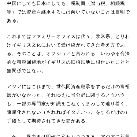
中国にしても日本にしても、税制面（贈与税、相続税
等）では資産を継承するには向いていないことは自明で
ある。
これまではファミリーオフィスは代々、欧米系、とりわ
けイギリス文化において受け継がれてきた考え方であ
る。そのことは、オフショアと言われる、いわゆる合法
的な租税回避地がイギリスの旧植民地に根付いたことと
無関係ではない。
アジアにはこれまで、世代間資産継承をするだけの富裕
層がいなかった、それゆえに当分野に関するノウハウ
も、一部の専門家が知識をこねくりまわして辿り着く、
陳腐化されない（されればイタチごっこをするだけの）
手段として期待されてきた節がある。
しかし、風向きは明確に変わりつつある。アジアに新興