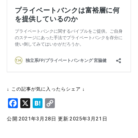
↓ この記事が気に入ったらシェア ↓
F
X
H
C
a
at
o
公開:2021年3月28日
更新:2025年3月21日
c
e
p
e
n
y