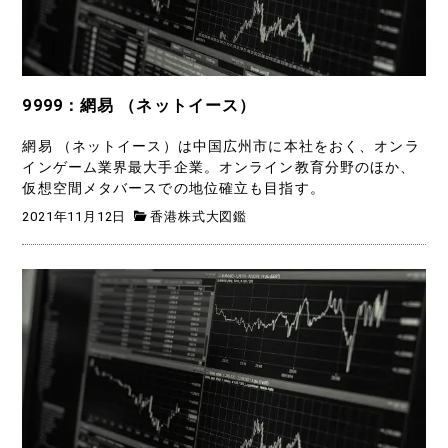
9999：網易 （ネットイース）
網易 （ネットイース）は中国広州市に本社をおく、オンラ
インゲーム業界最大手企業。オンライン教育分野のほか、
仮想空間メタバースでの地位確立も目指す。
2021年11月12日
香港株式大図鑑