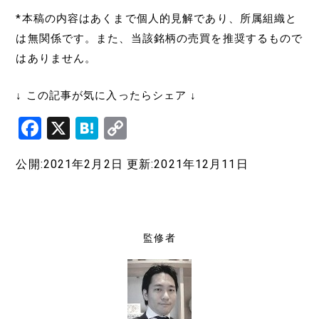
*本稿の内容はあくまで個人的見解であり、所属組織と
は無関係です。また、当該銘柄の売買を推奨するもので
はありません。
↓ この記事が気に入ったらシェア ↓
F
X
H
C
a
at
o
公開:2021年2月2日
更新:2021年12月11日
c
e
p
e
n
y
b
a
Li
o
n
監修者
o
k
k