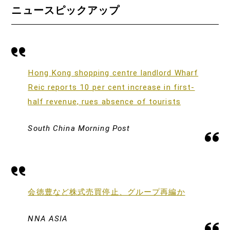
ニュースピックアップ
Hong Kong shopping centre landlord Wharf
Reic reports 10 per cent increase in first-
half revenue, rues absence of tourists
South China Morning Post
会徳豊など株式売買停止、グループ再編か
NNA ASIA