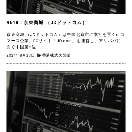
9618：京東商城 （JDドットコム）
京東商城 （JDドットコム）は中国北京市に本社を置くe-コ
マース企業。ECサイト「JD.com」を運営し、アリババに
次ぐ中国第2位
2021年8月27日
香港株式大図鑑