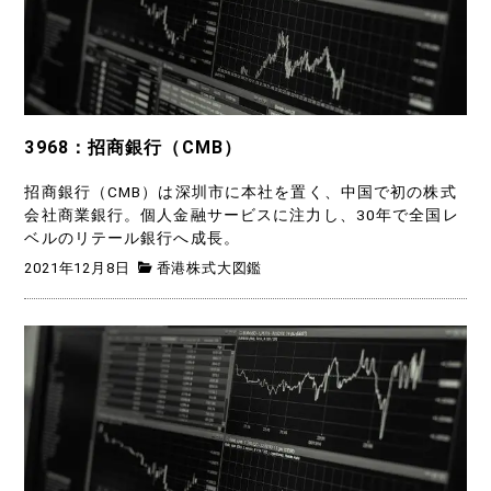
3968：招商銀行（CMB）
招商銀行（CMB）は深圳市に本社を置く、中国で初の株式
会社商業銀行。個人金融サービスに注力し、30年で全国レ
ベルのリテール銀行へ成長。
2021年12月8日
香港株式大図鑑