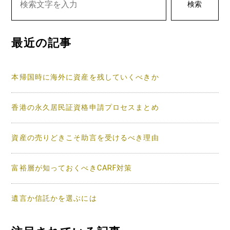
ゲ
検索
ー
シ
最近の記事
ョ
ン
本帰国時に海外に資産を残していくべきか
香港の永久居民証資格申請プロセスまとめ
資産の売りどきこそ助言を受けるべき理由
富裕層が知っておくべきCARF対策
遺言か信託かを選ぶには