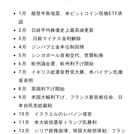
1月 能登半島地震、米ビットコイン現物ETF承
認
2月 日経平均株価史上最高値更新
3月 日銀マイナス金利解除
4月 ジンバブエ金本位制回帰
5月 シンガポール首相交代、世襲転換
6月 欧州議会選、欧州利下げ開始
7月 イギリス総選挙野党大勝、米バイデン氏撤
退表明
8月 英国利下げ開始
9月 米国大幅利下げ、フランス新首相任命、日
本自民党総裁戦
10月 イスラエルのレバノン侵攻
11月 米大統領選挙トランプ氏勝利
12月 シリア政権崩壊、韓国大統領弾劾、フラン