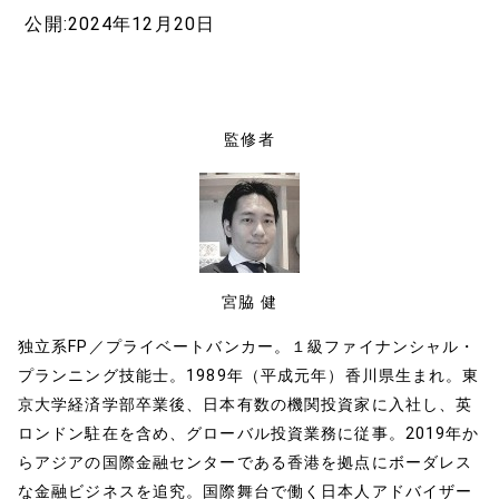
a
at
o
公開:2024年12月20日
c
e
p
e
n
y
b
a
Li
o
n
監修者
o
k
k
宮脇 健
独立系FP／プライベートバンカー。１級ファイナンシャル・
プランニング技能士。1989年（平成元年）香川県生まれ。東
京大学経済学部卒業後、日本有数の機関投資家に入社し、英
ロンドン駐在を含め、グローバル投資業務に従事。2019年か
らアジアの国際金融センターである香港を拠点にボーダレス
な金融ビジネスを追究。国際舞台で働く日本人アドバイザー