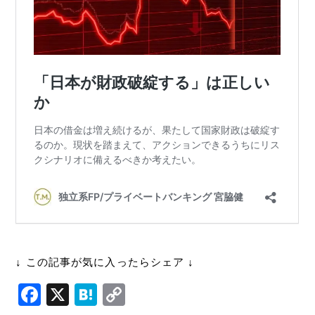
↓ この記事が気に入ったらシェア ↓
F
X
H
C