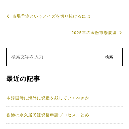
投
市場予測というノイズを切り抜けるには
稿
2025年の金融市場展望
ナ
ビ
ゲ
検索
ー
シ
最近の記事
ョ
ン
本帰国時に海外に資産を残していくべきか
香港の永久居民証資格申請プロセスまとめ