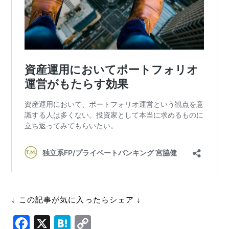
↓ この記事が気に入ったらシェア ↓
F
X
H
C