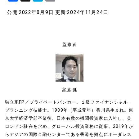
a
at
o
公開:2022年8月9日
更新:2024年11月24日
c
e
p
e
n
y
b
a
Li
o
n
監修者
o
k
k
宮脇 健
独立系FP／プライベートバンカー。１級ファイナンシャル・
プランニング技能士。1989年（平成元年）香川県生まれ。東
京大学経済学部卒業後、日本有数の機関投資家に入社し、英
ロンドン駐在を含め、グローバル投資業務に従事。2019年か
らアジアの国際金融センターである香港を拠点にボーダレス