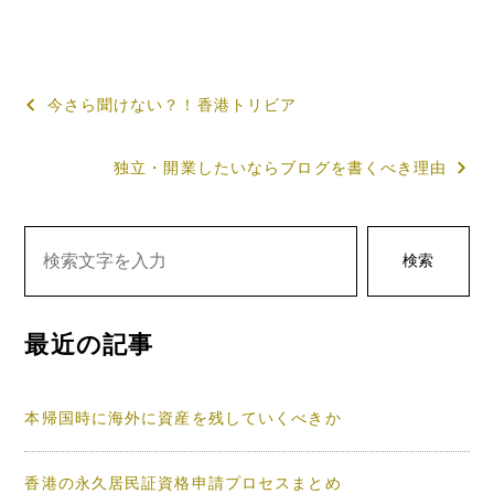
投
今さら聞けない？！香港トリビア
稿
独立・開業したいならブログを書くべき理由
ナ
ビ
ゲ
検索
ー
シ
最近の記事
ョ
ン
本帰国時に海外に資産を残していくべきか
香港の永久居民証資格申請プロセスまとめ