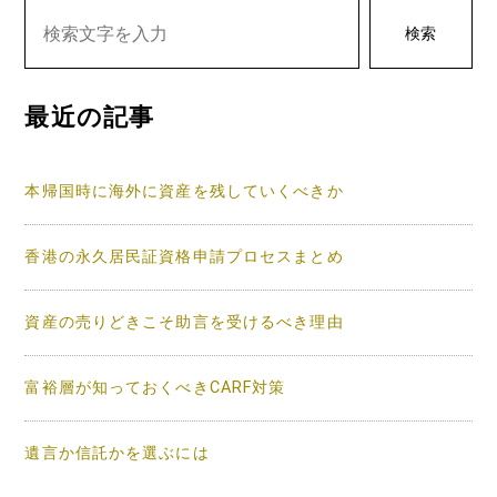
ゲ
検索
ー
シ
最近の記事
ョ
ン
本帰国時に海外に資産を残していくべきか
香港の永久居民証資格申請プロセスまとめ
資産の売りどきこそ助言を受けるべき理由
富裕層が知っておくべきCARF対策
遺言か信託かを選ぶには