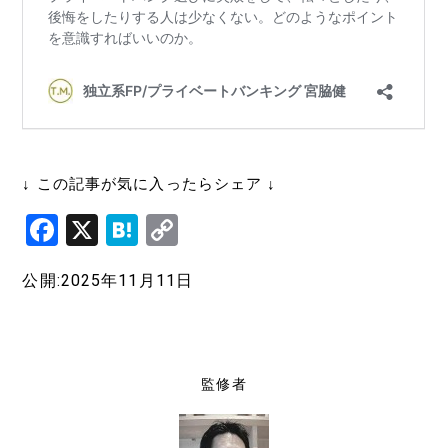
↓ この記事が気に入ったらシェア ↓
F
X
H
C
a
at
o
公開:2025年11月11日
c
e
p
e
n
y
b
a
Li
o
n
監修者
o
k