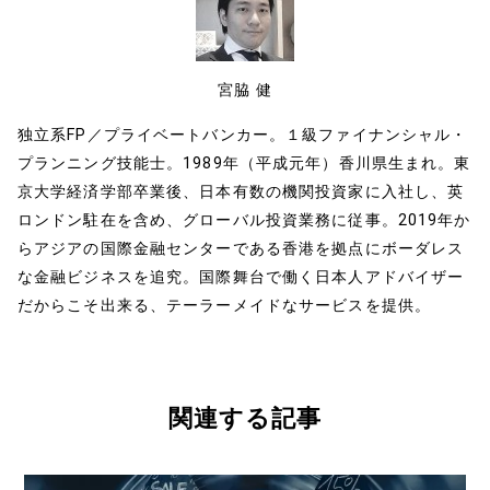
k
宮脇 健
独立系FP／プライベートバンカー。１級ファイナンシャル・
プランニング技能士。1989年（平成元年）香川県生まれ。東
京大学経済学部卒業後、日本有数の機関投資家に入社し、英
ロンドン駐在を含め、グローバル投資業務に従事。2019年か
らアジアの国際金融センターである香港を拠点にボーダレス
な金融ビジネスを追究。国際舞台で働く日本人アドバイザー
だからこそ出来る、テーラーメイドなサービスを提供。
関連する記事